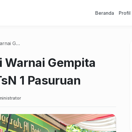
Beranda
Profil
4 MTsN 1 Pasuruan
ri Warnai Gempita
TsN 1 Pasuruan
inistrator